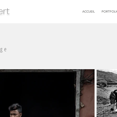
ert
ACCUEIL
PORTFOL
age