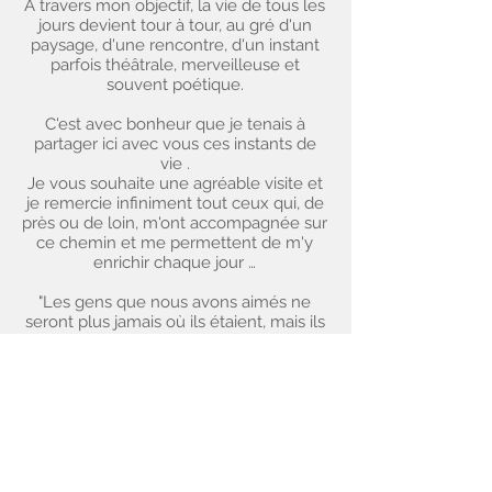
À travers mon objectif, la vie de tous les
jours devient tour à tour, au gré d'un
paysage, d'une rencontre, d'un instant
parfois théâtrale, merveilleuse et
souvent poétique.
C'est avec bonheur que je tenais à
partager ici avec vous ces instants de
vie .
Je vous souhaite une agréable visite et
je remercie infiniment tout ceux qui, de
près ou de loin, m'ont accompagnée sur
ce chemin et me permettent de m'y
enrichir chaque jour …
"Les gens que nous avons aimés ne
seront plus jamais où ils étaient, mais ils
sont partout où nous sommes ... "
À toi, qui es partout où je suis ....